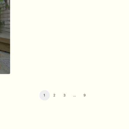
1
2
3
…
9