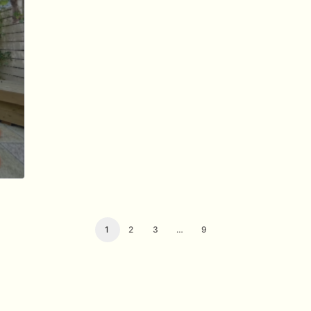
1
2
3
…
9