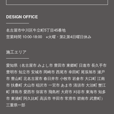
DESIGN OFFICE
名古屋市中川区牛立町5丁目45番地
営業時間 10:00-18:00 ※火曜・第2,第4日曜日休み
施工エリア
愛知県（名古屋市 みよし市 豊田市 東郷町 日進市 長久手市
豊明市 知立市 安城市 岡崎市 西尾市 幸田町 尾張旭市 瀬戸
市 豊山町 北名古屋市 春日井市 小牧市 岩倉市 大口町 江南
市 扶桑町 犬山市 稲沢市 一宮市 あま市 清須市 大治町 蟹江
町 津島市 愛西市 弥富市 飛島村 大府市 刈谷市 東海市 知多
市 東浦町 阿久比町 高浜市 半田市 常滑市 碧南市 武豊町）
三重県一部