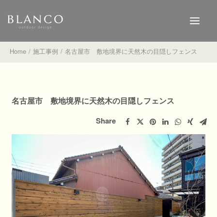
Home
施工事例
名古屋市 敷地境界に天然木の目隠しフェンス
HOME
WORKS
名古屋市 敷地境界に天然木の目隠しフェンス
SHOP
Share
NEWS
BLOG
FLOW
お問い合わせはこちら