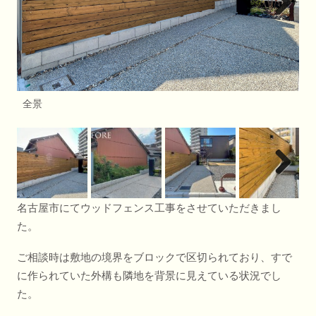
全景
以
名古屋市にてウッドフェンス工事をさせていただきまし
た。
ご相談時は敷地の境界をブロックで区切られており、すで
に作られていた外構も隣地を背景に見えている状況でし
た。