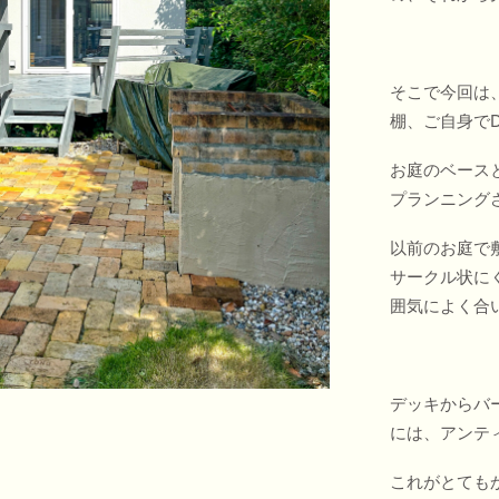
そこで今回は
棚、ご自身で
お庭のベース
プランニング
以前のお庭で
サークル状に
囲気によく合
デッキからバ
。
には、アンテ
これがとても
DIYで自作されたレ