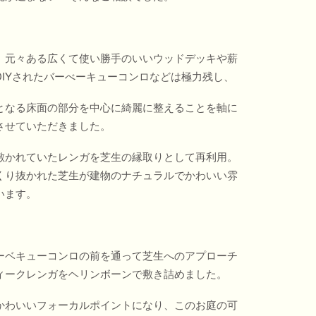
、元々ある広くて使い勝手のいいウッドデッキや薪
DIYされたバーべーキューコンロなどは極力残し、
となる床面の部分を中心に綺麗に整えることを軸に
させていただきました。
敷かれていたレンガを芝生の縁取りとして再利用。
くり抜かれた芝生が建物のナチュラルでかわいい雰
います。
ーベキューコンロの前を通って芝生へのアプローチ
ィークレンガをヘリンボーンで敷き詰めました。
かわいいフォーカルポイントになり、このお庭の可
ンガのBBQコンロの周りをレンガで舗装しました。